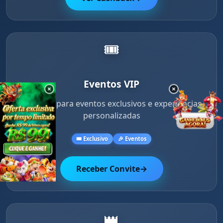
🎟️
Eventos VIP
×
×
Convites para eventos exclusivos e experiências
personalizadas
🎟️ Exclusivo
🎉 Eventos
Receber Convite
→