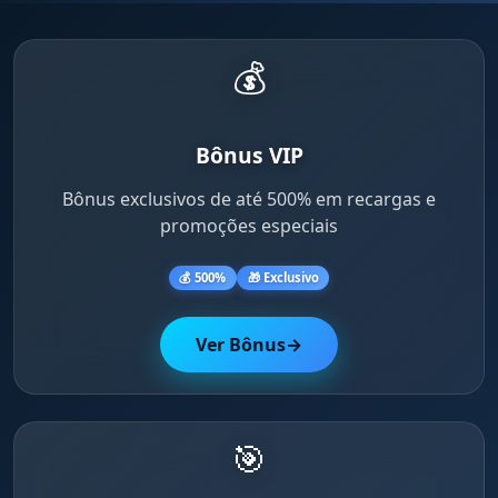
💰
Bônus VIP
Bônus exclusivos de até 500% em recargas e
promoções especiais
💰 500%
🎁 Exclusivo
Ver Bônus
→
🎯