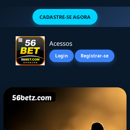
CADASTRE-SE AGORA
Acessos
Login
Registrar-se