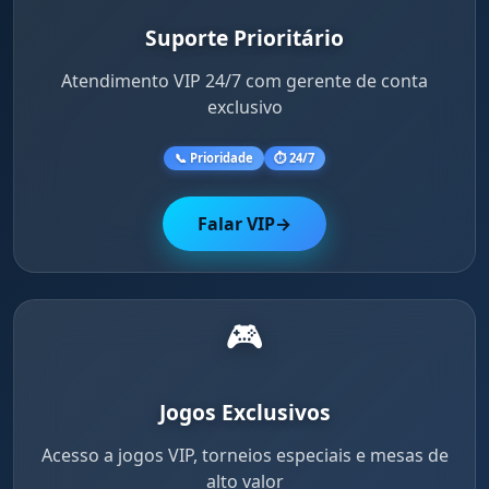
Suporte Prioritário
Atendimento VIP 24/7 com gerente de conta
exclusivo
📞 Prioridade
⏱️ 24/7
Falar VIP
→
🎮
Jogos Exclusivos
Acesso a jogos VIP, torneios especiais e mesas de
alto valor