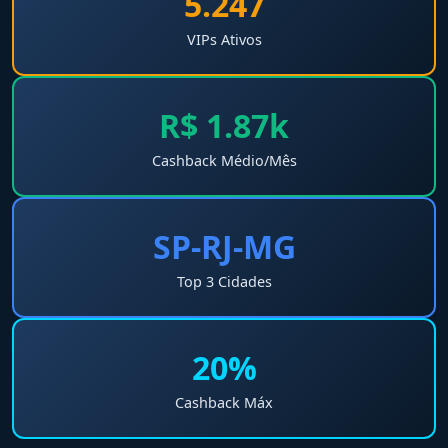
5.247
VIPs Ativos
R$ 1.87k
Cashback Médio/Mês
SP-RJ-MG
Top 3 Cidades
20%
Cashback Máx