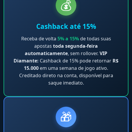
💰
Cashback até 15%
Receba de volta
5% a 15%
de todas suas
apostas
toda segunda-feira
automaticamente
, sem rollover.
VIP
Diamante:
Cashback de 15% pode retornar
R$
15.000
em uma semana de jogo ativo.
Creditado direto na conta, disponível para
saque imediato.
🎁