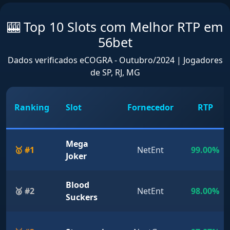
🎰 Top 10 Slots com Melhor RTP em
56bet
Dados verificados eCOGRA - Outubro/2024 | Jogadores
de SP, RJ, MG
Ranking
Slot
Fornecedor
RTP
Mega
🥇 #1
NetEnt
99.00%
Joker
Blood
🥈 #2
NetEnt
98.00%
Suckers