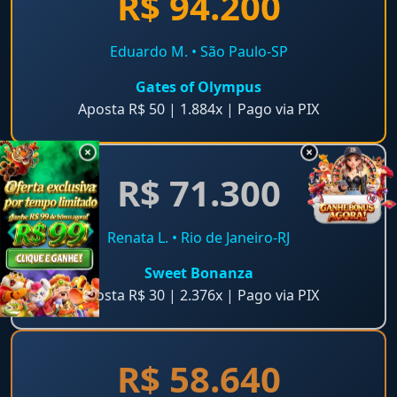
R$ 94.200
Eduardo M. • São Paulo-SP
Gates of Olympus
Aposta R$ 50 | 1.884x | Pago via PIX
×
×
R$ 71.300
Renata L. • Rio de Janeiro-RJ
Sweet Bonanza
Aposta R$ 30 | 2.376x | Pago via PIX
R$ 58.640