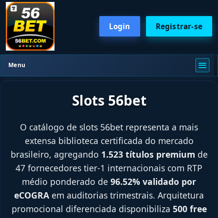
Login
Registrar-se
Menu
Slots 56bet
O catálogo de slots 56bet representa a mais
extensa biblioteca certificada do mercado
brasileiro, agregando
1.523 títulos premium
de
47 fornecedores tier-1 internacionais com RTP
médio ponderado de
96.52% validado por
eCOGRA
em auditorias trimestrais. Arquitetura
promocional diferenciada disponibiliza
500 free