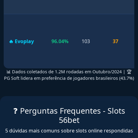
🔥 Evoplay
96.04%
103
37
📊 Dados coletados de 1.2M rodadas em Outubro/2024 | 🏆
PG Soft lidera em preferência de jogadores brasileiros (43.7%)
❓ Perguntas Frequentes - Slots
56bet
5 dúvidas mais comuns sobre slots online respondidas