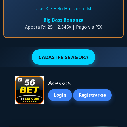
Lucas K. • Belo Horizonte-MG
Big Bass Bonanza
Aposta R$ 25 | 2.345x | Pago via PIX
CADASTRE-SE AGORA
Acessos
Login
Registrar-se