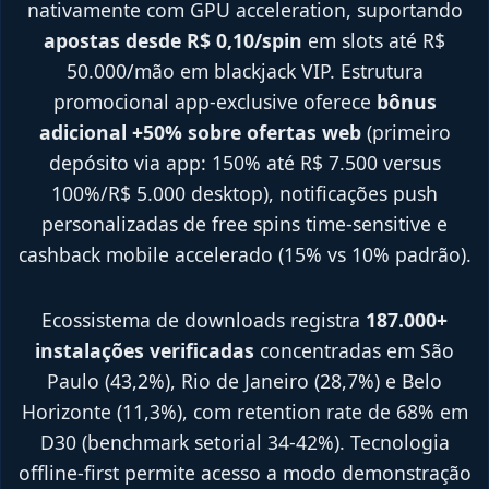
nativamente com GPU acceleration, suportando
apostas desde R$ 0,10/spin
em slots até R$
50.000/mão em blackjack VIP. Estrutura
promocional app-exclusive oferece
bônus
adicional +50% sobre ofertas web
(primeiro
depósito via app: 150% até R$ 7.500 versus
100%/R$ 5.000 desktop), notificações push
personalizadas de free spins time-sensitive e
cashback mobile accelerado (15% vs 10% padrão).
Ecossistema de downloads registra
187.000+
instalações verificadas
concentradas em São
Paulo (43,2%), Rio de Janeiro (28,7%) e Belo
Horizonte (11,3%), com retention rate de 68% em
D30 (benchmark setorial 34-42%). Tecnologia
offline-first permite acesso a modo demonstração