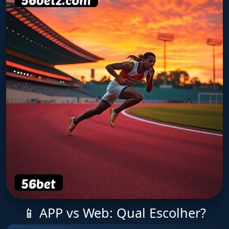
📱 APP vs Web: Qual Escolher?