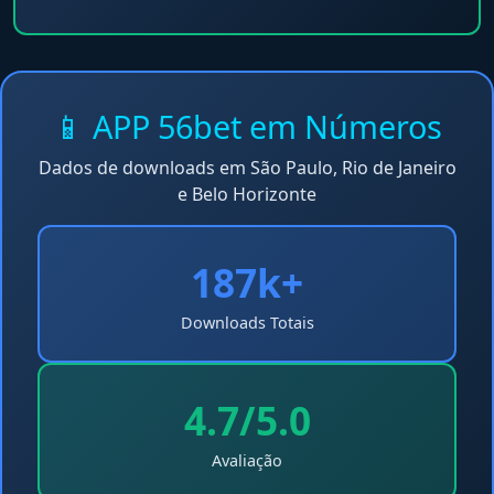
📱 APP 56bet em Números
Dados de downloads em São Paulo, Rio de Janeiro
e Belo Horizonte
187k+
Downloads Totais
4.7/5.0
Avaliação