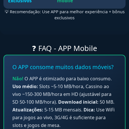
Exclusivos
mobile
💡 Recomendação: Use APP para melhor experiência + bônus
exclusivos
❓ FAQ - APP Mobile
O APP consome muitos dados móveis?
Não!
O APP é otimizado para baixo consumo.
Uso médio:
Slots ~5-10 MB/hora, Cassino ao
vivo ~150-300 MB/hora em HD (ajustável para
SD 50-100 MB/hora).
Download inicial:
50 MB.
Atualizações:
5-15 MB mensais.
Dica:
Use WiFi
para jogos ao vivo, 3G/4G é suficiente para
slots e jogos de mesa.