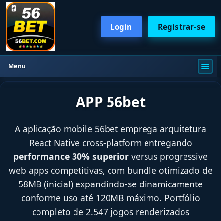
Login
Registrar-se
Menu
APP 56bet
A aplicação mobile 56bet emprega arquitetura
React Native cross-platform entregando
performance 30% superior
versus progressive
web apps competitivas, com bundle otimizado de
58MB (inicial) expandindo-se dinamicamente
conforme uso até 120MB máximo. Portfólio
completo de 2.547 jogos renderizados